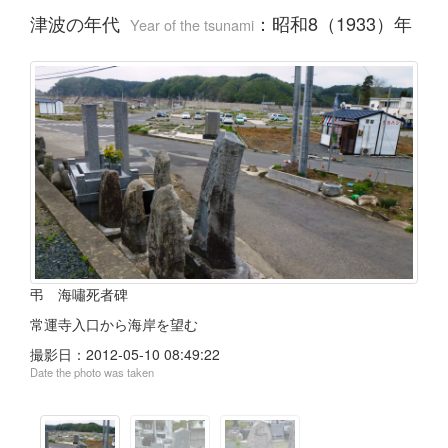
津波の年代
：
昭和8（1933）年
Year of the tsunami
弔 海嘯死者碑
常運寺入口から海岸を望む
撮影日：
2012-05-10 08:49:22
Date the photo was taken