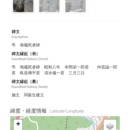
碑文
inscription
弔 海嘯死者碑
碑文縁起（表）
Inscribed history (front)
弔 海嘯死者碑 昭和八年 本間栄一郎君 仲居誠一郎
君 鳥居傳平君 清水儀一君 三月三日
碑文縁起（裏）
Inscribed history (back)
施主 同級生建立
緯度・経度情報
Latitude/Longitude
+