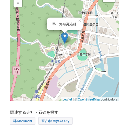
-
×
弔 海嘯死者碑
Leaflet
| ©
OpenStreetMap
contributors
関連する寺社・石碑を探す
碑/Monument
宮古市/ Miyako city