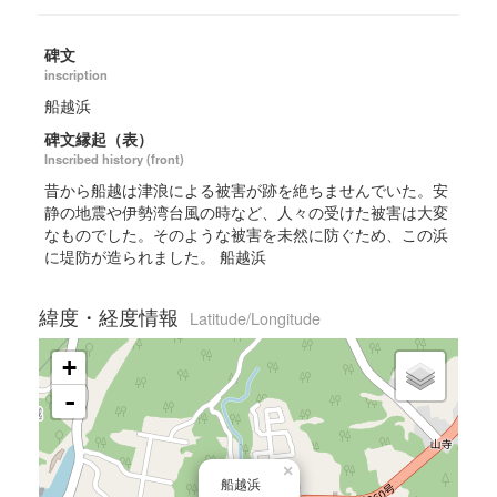
碑文
inscription
船越浜
碑文縁起（表）
Inscribed history (front)
昔から船越は津浪による被害が跡を絶ちませんでいた。安
静の地震や伊勢湾台風の時など、人々の受けた被害は大変
なものでした。そのような被害を未然に防ぐため、この浜
に堤防が造られました。 船越浜
緯度・経度情報
Latitude/Longitude
+
-
×
船越浜