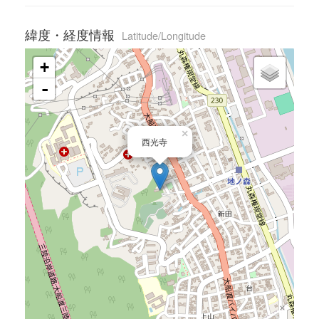
緯度・経度情報
Latitude/Longitude
+
-
×
西光寺