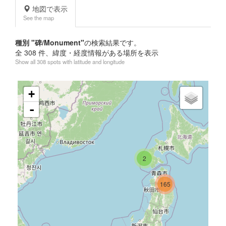
地図で表示
See the map
種別 "碑/Monument"
の検索結果です。
全
308
件、緯度・経度情報がある場所を表示
Show all 308 spots with latitude and longitude
+
-
2
165