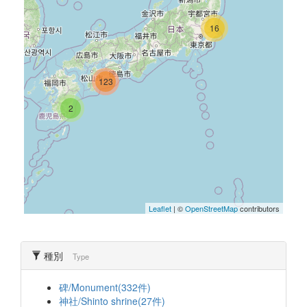
16
123
2
Leaflet
| ©
OpenStreetMap
contributors
種別
Type
碑/Monument(332件)
神社/Shinto shrine(27件)