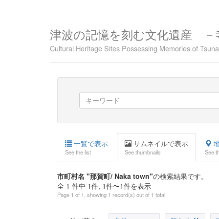
津波の記憶を刻む文化遺産 －
Cultural Heritage Sites Possessing Memories of Tsu
一覧で表示
サムネイルで表示
地
See the list
See thumbnails
See t
市町村名 "那賀町/ Naka town"
の検索結果です。
全 1 件中 1件, 1件〜1件を表示
Page 1 of 1, showing 1 record(s) out of 1 total