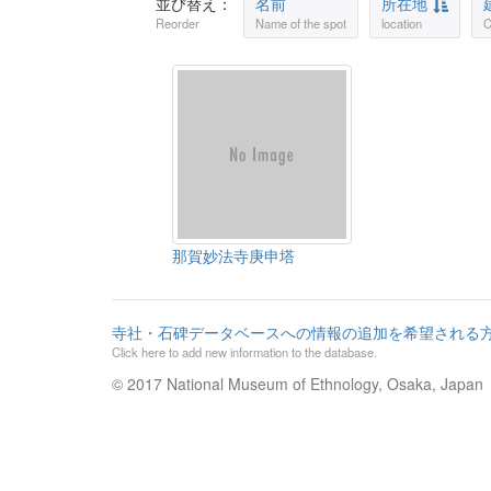
並び替え：
名前
所在地
Reorder
Name of the spot
location
C
那賀妙法寺庚申塔
寺社・石碑データベースへの情報の追加を希望される
Click here to add new information to the database.
© 2017 National Museum of Ethnology, Osaka, Japan