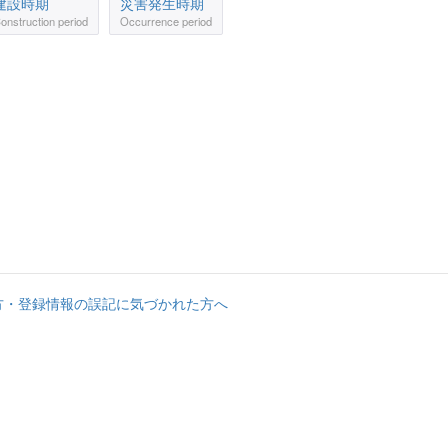
建設時期
災害発生時期
onstruction period
Occurrence period
方・登録情報の誤記に気づかれた方へ