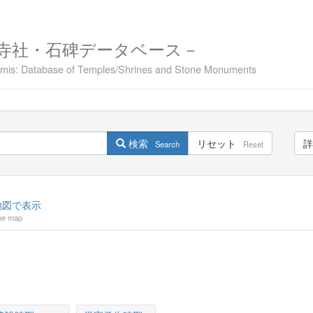
寺社・石碑データベース－
namis: Database of Temples/Shrines and Stone Monuments
検索
リセット
詳
Search
Reset
図で表示
he map