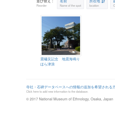
並び替え：
名前
所在地
Reorder
Name of the spot
location
C
震嘯災記念 地震海鳴り
ほら津浪
寺社・石碑データベースへの情報の追加を希望される
Click here to add new information to the database.
© 2017 National Museum of Ethnology, Osaka, Japan