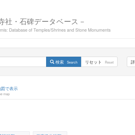
寺社・石碑データベース－
namis: Database of Temples/Shrines and Stone Monuments
検索
リセット
詳
Search
Reset
図で表示
he map
。