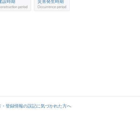
建設時期
災害発生時期
onstruction period
Occurrence period
方・登録情報の誤記に気づかれた方へ