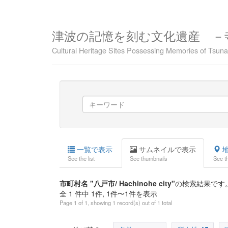
津波の記憶を刻む文化遺産 －
Cultural Heritage Sites Possessing Memories of Tsu
一覧で表示
サムネイルで表示
地
See the list
See thumbnails
See t
市町村名 "八戸市/ Hachinohe city"
の検索結果です
全 1 件中 1件, 1件〜1件を表示
Page 1 of 1, showing 1 record(s) out of 1 total