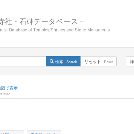
寺社・石碑データベース－
namis: Database of Temples/Shrines and Stone Monuments
検索
リセット
詳
Search
Reset
図で表示
he map
。