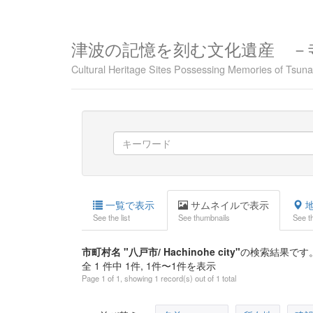
津波の記憶を刻む文化遺産 －
Cultural Heritage Sites Possessing Memories of Tsu
一覧で表示
サムネイルで表示
地
See the list
See thumbnails
See t
市町村名 "八戸市/ Hachinohe city"
の検索結果です
全 1 件中 1件, 1件〜1件を表示
Page 1 of 1, showing 1 record(s) out of 1 total