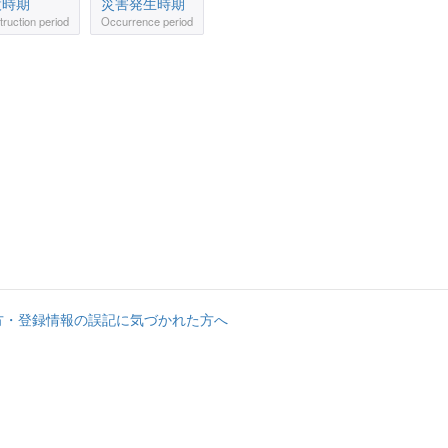
設時期
災害発生時期
ruction period
Occurrence period
方・登録情報の誤記に気づかれた方へ