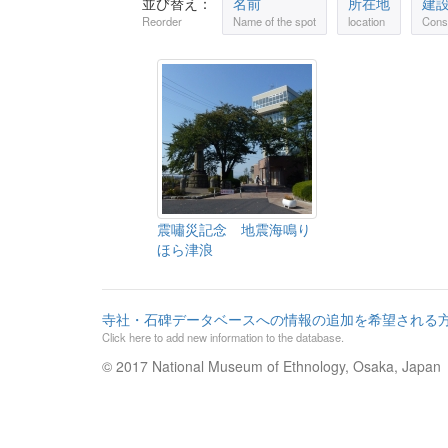
並び替え：
名前
所在地
建
Reorder
Name of the spot
location
Const
震嘯災記念 地震海鳴り
ほら津浪
寺社・石碑データベースへの情報の追加を希望される
Click here to add new information to the database.
© 2017 National Museum of Ethnology, Osaka, Japan