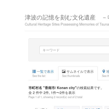
津波の記憶を刻む文化遺産 －
Cultural Heritage Sites Possessing Memories of Tsu
一覧で表示
サムネイルで表示
地
See the list
See thumbnails
See t
市町村名 "香南市/ Konan city"
の検索結果です。
全 2 件中 2件, 1件〜2件を表示
Page 1 of 1, showing 2 record(s) out of 2 total