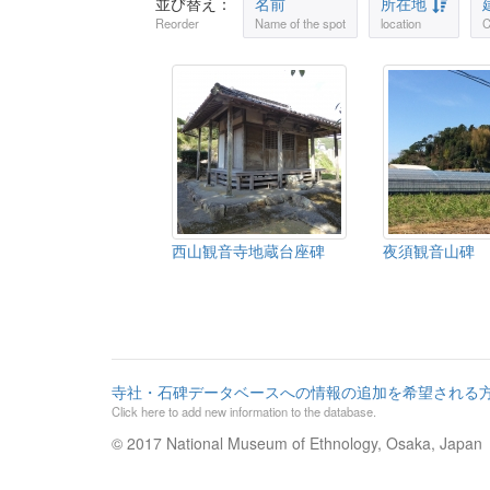
並び替え：
名前
所在地
Reorder
Name of the spot
location
C
西山観音寺地蔵台座碑
夜須観音山碑
寺社・石碑データベースへの情報の追加を希望される
Click here to add new information to the database.
© 2017 National Museum of Ethnology, Osaka, Japan