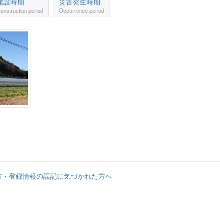
建設時期
災害発生時期
onstruction period
Occurrence period
方・登録情報の誤記に気づかれた方へ