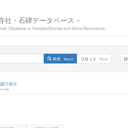
寺社・石碑データベース－
namis: Database of Temples/Shrines and Stone Monuments
検索
リセット
詳
Search
Reset
図で表示
he map