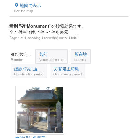
地図で表示
See the map
種別 "碑/Monument"
の検索結果です。
全 1 件中 1件, 1件〜1件を表示
Page 1 of 1, showing 1 record(s) out of 1 total
並び替え：
名前
所在地
Reorder
Name of the spot
location
建設時期
災害発生時期
Construction period
Occurrence period
元禄津波供養碑