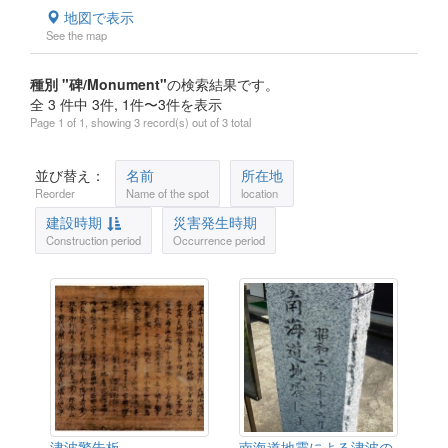
地図で表示
See the map
種別 "碑/Monument"
の検索結果です。
全 3 件中 3件, 1件〜3件を表示
Page 1 of 1, showing 3 record(s) out of 3 total
並び替え：
名前
所在地
Reorder
Name of the spot
location
建設時期
災害発生時期
Construction period
Occurrence period
津波警告板
南海道地震による津波の