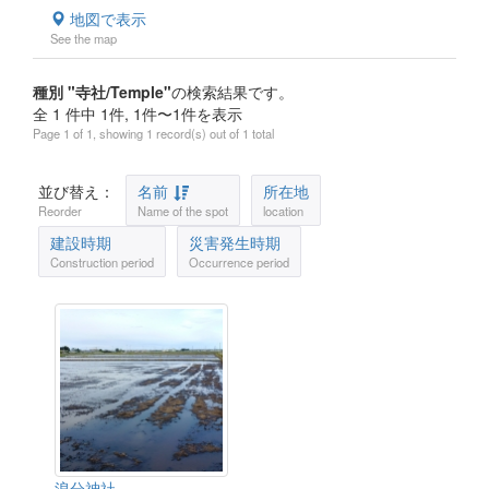
地図で表示
See the map
種別 "寺社/Temple"
の検索結果です。
全 1 件中 1件, 1件〜1件を表示
Page 1 of 1, showing 1 record(s) out of 1 total
並び替え：
名前
所在地
Reorder
Name of the spot
location
建設時期
災害発生時期
Construction period
Occurrence period
浪分神社