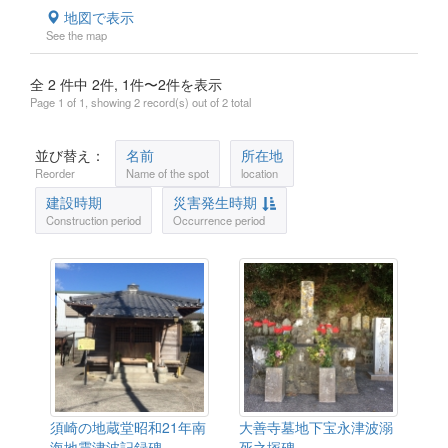
地図で表示
See the map
全 2 件中 2件, 1件〜2件を表示
Page 1 of 1, showing 2 record(s) out of 2 total
並び替え：
名前
所在地
Reorder
Name of the spot
location
建設時期
災害発生時期
Construction period
Occurrence period
須崎の地蔵堂昭和21年南
大善寺墓地下宝永津波溺
海地震津波記録碑
死之塚碑