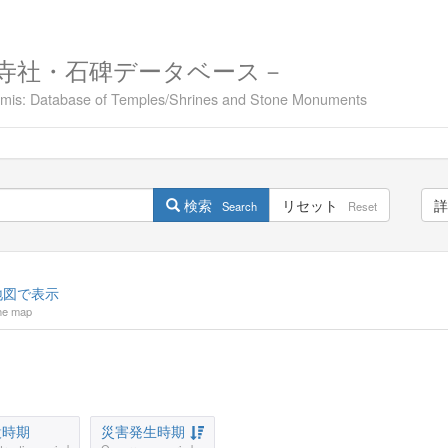
寺社・石碑データベース－
namis: Database of Temples/Shrines and Stone Monuments
検索
リセット
詳
Search
Reset
図で表示
he map
設時期
災害発生時期