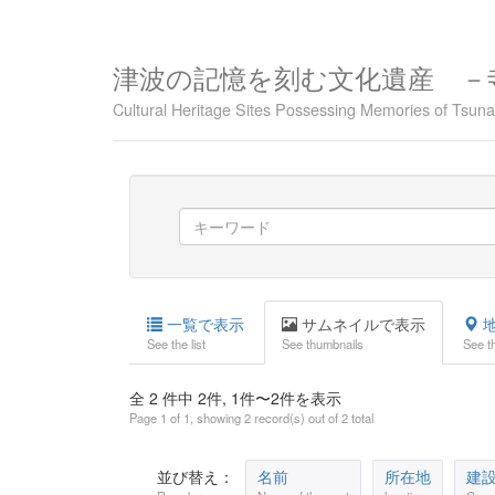
津波の記憶を刻む文化遺産 －
Cultural Heritage Sites Possessing Memories of Tsu
一覧で表示
サムネイルで表示
地
See the list
See thumbnails
See t
全 2 件中 2件, 1件〜2件を表示
Page 1 of 1, showing 2 record(s) out of 2 total
並び替え：
名前
所在地
建