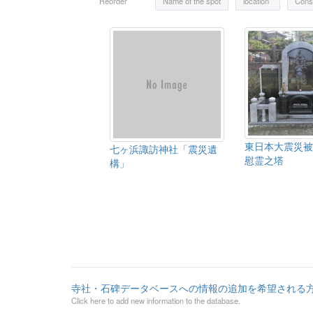
Reorder
Name of the spot
location
Const
東日本大震災被
七ヶ浜諏訪神社「震災遺
慰霊之塔
構」
寺社・石碑データベースへの情報の追加を希望される
Click here to add new information to the database.