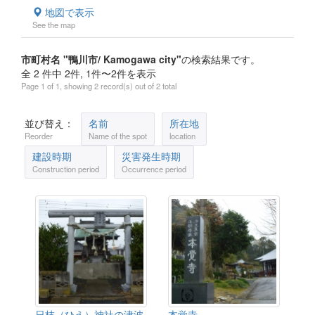
地図で表示
See the map
市町村名 "鴨川市/ Kamogawa city"
の検索結果です。
全 2 件中 2件, 1件〜2件を表示
Page 1 of 1, showing 2 record(s) out of 2 total
並び替え：
名前
所在地
Reorder
Name of the spot
location
建設時期
災害発生時期
Construction period
Occurrence period
日枝（ひえ）神社の津波
本覚寺