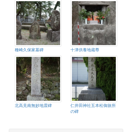
種崎久保家墓碑
十津供養地蔵尊
北高見南無妙地震碑
仁井田神社五本松御旅所
の碑