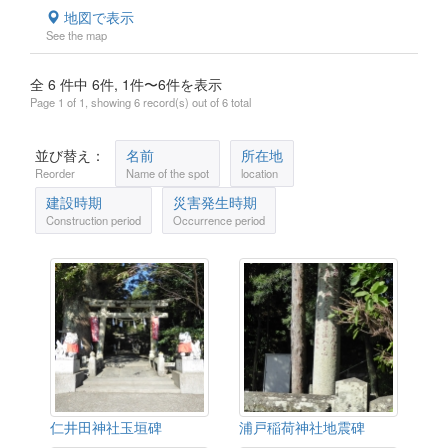
地図で表示
See the map
全 6 件中 6件, 1件〜6件を表示
Page 1 of 1, showing 6 record(s) out of 6 total
並び替え：
名前
所在地
Reorder
Name of the spot
location
建設時期
災害発生時期
Construction period
Occurrence period
仁井田神社玉垣碑
浦戸稲荷神社地震碑