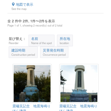
地図で表示
See the map
全 2 件中 2件, 1件〜2件を表示
Page 1 of 1, showing 2 record(s) out of 2 total
並び替え：
名前
所在地
Reorder
Name of the spot
location
建設時期
災害発生時期
Construction period
Occurrence period
震嘯災記念 地震海鳴り
震嘯災記念 地震海鳴り
ほら津浪
ほら津浪