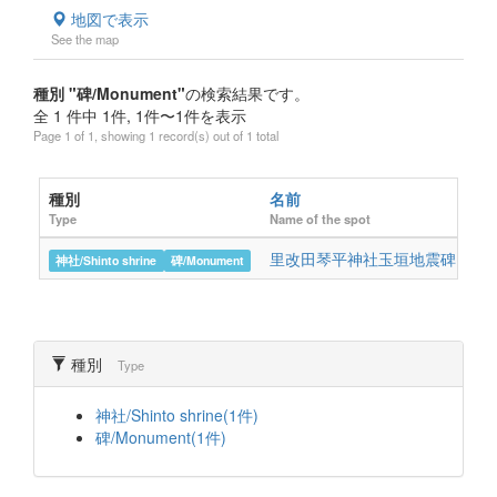
地図で表示
See the map
種別 "碑/Monument"
の検索結果です。
全 1 件中 1件, 1件〜1件を表示
Page 1 of 1, showing 1 record(s) out of 1 total
種別
名前
所
Type
Name of the spot
loc
里改田琴平神社玉垣地震碑
高
神社/Shinto shrine
碑/Monument
種別
Type
神社/Shinto shrine(1件)
碑/Monument(1件)