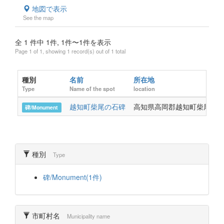
地図で表示
See the map
全 1 件中 1件, 1件〜1件を表示
Page 1 of 1, showing 1 record(s) out of 1 total
種別
名前
所在地
Type
Name of the spot
location
越知町柴尾の石碑
高知県高岡郡越知町柴尾80
碑/Monument
種別
Type
碑/Monument(1件)
市町村名
Municipality name