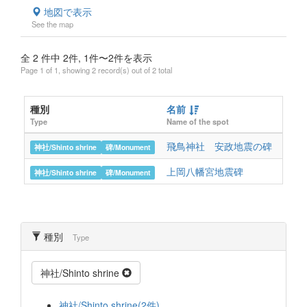
地図で表示
See the map
全 2 件中 2件, 1件〜2件を表示
Page 1 of 1, showing 2 record(s) out of 2 total
種別
名前
所在
Type
Name of the spot
locati
飛鳥神社 安政地震の碑
高知
神社/Shinto shrine
碑/Monument
上岡八幡宮地震碑
香南
神社/Shinto shrine
碑/Monument
種別
Type
神社/Shinto shrine
神社/Shinto shrine(2件)