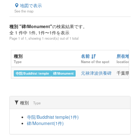
地図で表示
See the map
種別 "碑/Monument"
の検索結果です。
全 1 件中 1件, 1件〜1件を表示
Page 1 of 1, showing 1 record(s) out of 1 total
種別
名前
所在地
Type
Name of the spot
location
元禄津波供養碑
千葉県長生
寺院/Buddhist temple
碑/Monument
種別
Type
寺院/Buddhist temple(1件)
碑/Monument(1件)