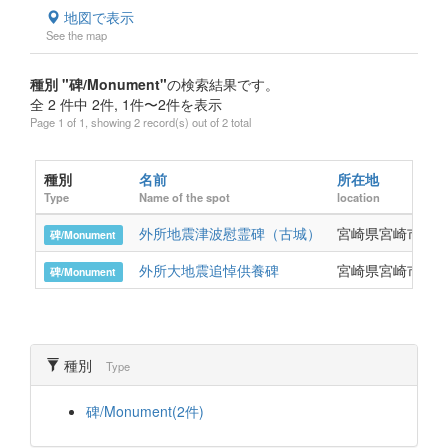
地図で表示
See the map
種別 "碑/Monument"
の検索結果です。
全 2 件中 2件, 1件〜2件を表示
Page 1 of 1, showing 2 record(s) out of 2 total
種別
名前
所在地
Type
Name of the spot
location
外所地震津波慰霊碑（古城）
宮崎県宮崎市古
碑/Monument
外所大地震追悼供養碑
宮崎県宮崎市木
碑/Monument
種別
Type
碑/Monument(2件)