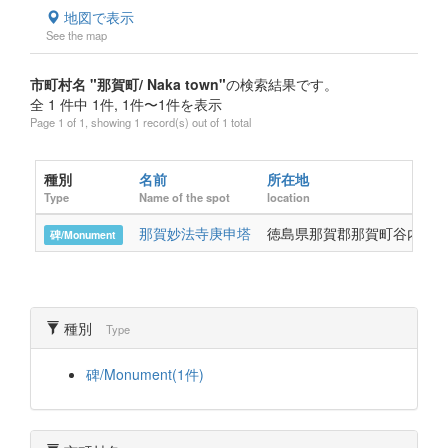
地図で表示
See the map
市町村名 "那賀町/ Naka town"
の検索結果です。
全 1 件中 1件, 1件〜1件を表示
Page 1 of 1, showing 1 record(s) out of 1 total
種別
名前
所在地
Type
Name of the spot
location
那賀妙法寺庚申塔
徳島県那賀郡那賀町谷内字下
碑/Monument
種別
Type
碑/Monument(1件)