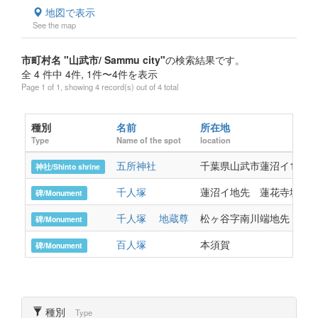
地図で表示
See the map
市町村名 "山武市/ Sammu city"
の検索結果です。
全 4 件中 4件, 1件〜4件を表示
Page 1 of 1, showing 4 record(s) out of 4 total
種別
名前
所在地
Type
Name of the spot
location
五所神社
千葉県山武市蓮沼イ1904
神社/Shinto shrine
千人塚
蓮沼イ地先 蓮花寺境内
碑/Monument
千人塚 地蔵尊
松ヶ谷字南川端地先 共同
碑/Monument
百人塚
本須賀
碑/Monument
種別
Type