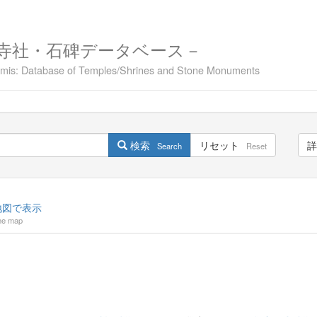
寺社・石碑データベース－
namis: Database of Temples/Shrines and Stone Monuments
検索
リセット
詳
Search
Reset
図で表示
he map