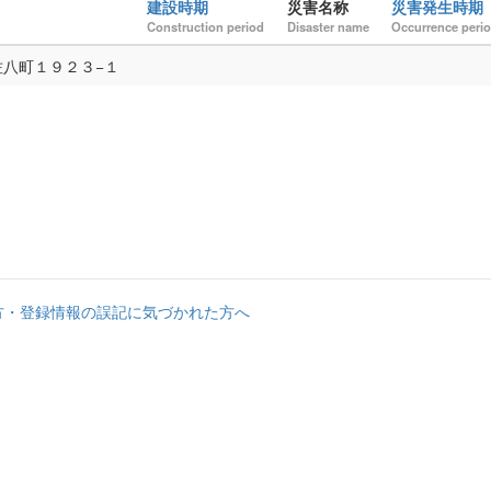
建設時期
災害名称
災害発生時期
Construction period
Disaster name
Occurrence peri
佐八町１９２３−１
方・登録情報の誤記に気づかれた方へ