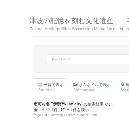
津波の記憶を刻む文化遺産 －
Cultural Heritage Sites Possessing Memories of Tsu
一覧で表示
サムネイルで表示
地
See the list
See thumbnails
See t
市町村名 "伊勢市/ Ise city"
の検索結果です。
全 1 件中 1件, 1件〜1件を表示
Page 1 of 1, showing 1 record(s) out of 1 total