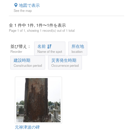
地図で表示
See the map
全 1 件中 1件, 1件〜1件を表示
Page 1 of 1, showing 1 record(s) out of 1 total
並び替え：
名前
所在地
Reorder
Name of the spot
location
建設時期
災害発生時期
Construction period
Occurrence period
元禄津波の碑