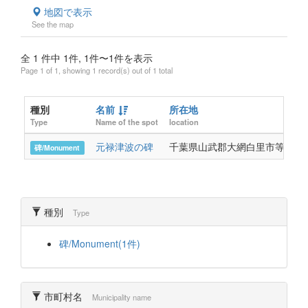
地図で表示
See the map
全 1 件中 1件, 1件〜1件を表示
Page 1 of 1, showing 1 record(s) out of 1 total
種別
名前
所在地
Type
Name of the spot
location
元禄津波の碑
千葉県山武郡大網白里市等覚寺
碑/Monument
種別
Type
碑/Monument(1件)
市町村名
Municipality name