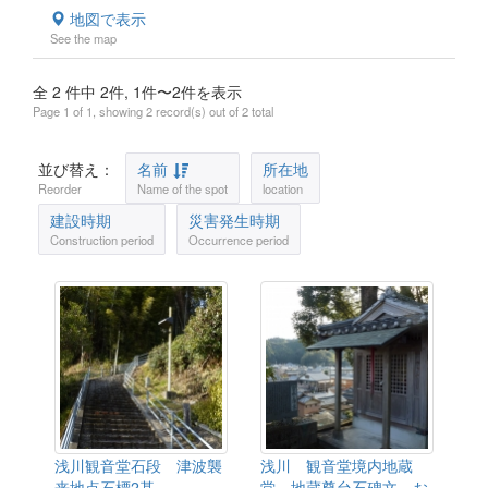
地図で表示
See the map
全 2 件中 2件, 1件〜2件を表示
Page 1 of 1, showing 2 record(s) out of 2 total
並び替え：
名前
所在地
Reorder
Name of the spot
location
建設時期
災害発生時期
Construction period
Occurrence period
浅川観音堂石段 津波襲
浅川 観音堂境内地蔵
来地点石標2基
堂 地蔵尊台石碑文 お