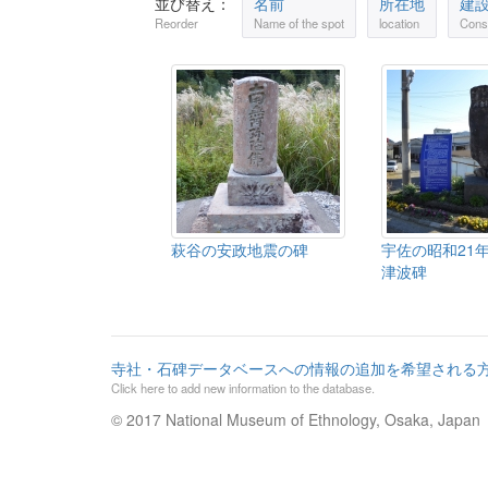
並び替え：
名前
所在地
建
Reorder
Name of the spot
location
Const
萩谷の安政地震の碑
宇佐の昭和21
津波碑
寺社・石碑データベースへの情報の追加を希望される
Click here to add new information to the database.
© 2017 National Museum of Ethnology, Osaka, Japan