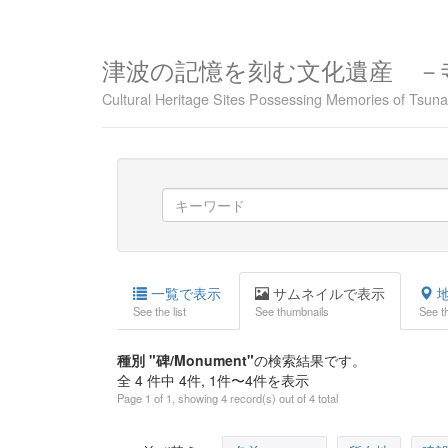
津波の記憶を刻む文化遺産 －
Cultural Heritage Sites Possessing Memories of Tsu
一覧で表示
サムネイルで表示
地
See the list
See thumbnails
See t
種別 "碑/Monument"
の検索結果です。
全 4 件中 4件, 1件〜4件を表示
Page 1 of 1, showing 4 record(s) out of 4 total