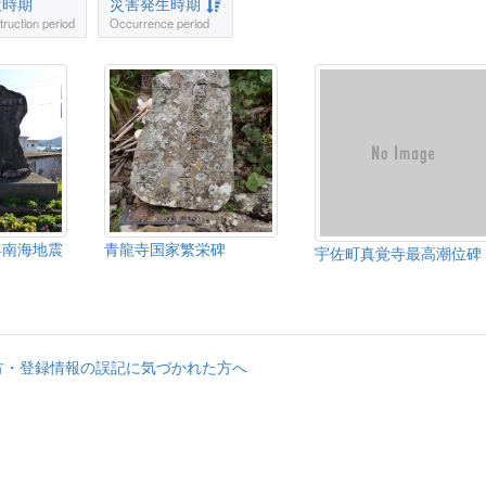
設時期
災害発生時期
ruction period
Occurrence period
年南海地震
青龍寺国家繁栄碑
宇佐町真覚寺最高潮位碑
方・登録情報の誤記に気づかれた方へ