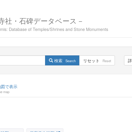
寺社・石碑データベース－
namis: Database of Temples/Shrines and Stone Monuments
検索
リセット
詳
Search
Reset
図で表示
he map