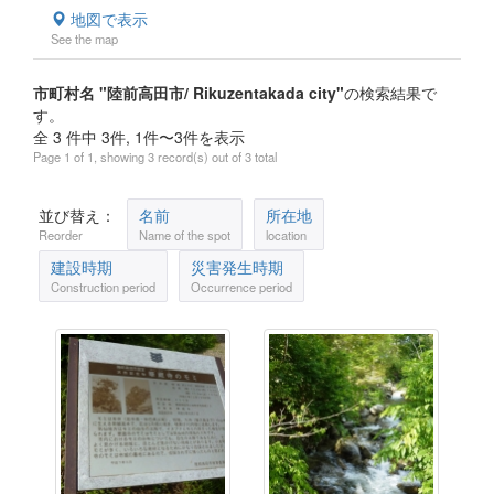
地図で表示
See the map
市町村名 "陸前高田市/ Rikuzentakada city"
の検索結果で
す。
全 3 件中 3件, 1件〜3件を表示
Page 1 of 1, showing 3 record(s) out of 3 total
並び替え：
名前
所在地
Reorder
Name of the spot
location
建設時期
災害発生時期
Construction period
Occurrence period