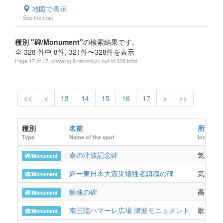
地図で表示
See the map
種別 "碑/Monument"
の検索結果です。
全 328 件中 8件, 321件〜328件を表示
Page 17 of 17, showing 8 record(s) out of 328 total
<<
<
13
14
15
16
17
>
>>
種別
名前
所在地
Type
Name of the spot
location
秦の津波記念碑
気仙町
碑/Monument
絆ー東日本大震災犠牲者鎮魂の碑
気仙町内
碑/Monument
鎮魂の碑
高井19
碑/Monument
南三陸ハマーレ広場 津波モニュメント
歌津伊里
碑/Monument