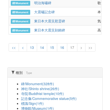
明治海嘯碑
歌津馬場
碑/Monument
大震嘯記念碑
本吉町
碑/Monument
東日本大震災慰霊碑
気仙町
碑/Monument
東日本大震災刻銘碑
高田町並
碑/Monument
<<
<
13
14
15
16
17
>
>>
種別
Type
碑/Monument(328件)
神社/Shinto shrine(26件)
寺院/Buddhist temple(10件)
記念像/Commemorative statue(5件)
標識/Sign(1件)
博物館/Museum(1件)