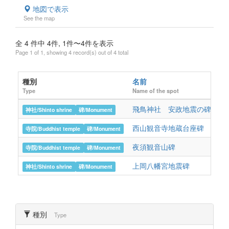
地図で表示
See the map
全 4 件中 4件, 1件〜4件を表示
Page 1 of 1, showing 4 record(s) out of 4 total
種別
名前
所
Type
Name of the spot
loc
飛鳥神社 安政地震の碑
高
神社/Shinto shrine
碑/Monument
西山観音寺地蔵台座碑
香
寺院/Buddhist temple
碑/Monument
夜須観音山碑
香
寺院/Buddhist temple
碑/Monument
上岡八幡宮地震碑
香
神社/Shinto shrine
碑/Monument
種別
Type