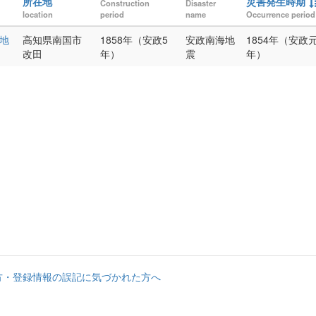
所在地
災害発生時期
Construction
Disaster
location
period
name
Occurrence period
地
高知県南国市
1858年（安政5
安政南海地
1854年（安政
改田
年）
震
年）
方・登録情報の誤記に気づかれた方へ