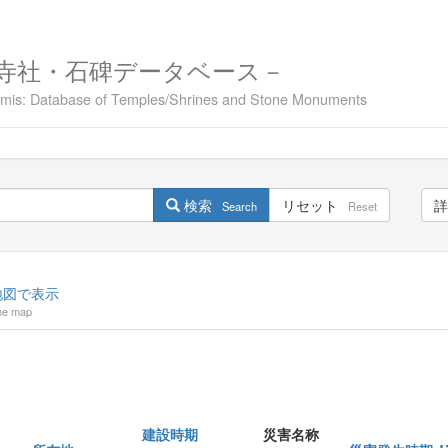
寺社・石碑データベース－
namis: Database of Temples/Shrines and Stone Monuments
検索
リセット
詳
Search
Reset
図で表示
he map
建設時期
災害名称