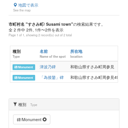
地図で表示
See the map
市町村名 "すさみ町/ Susami town"
の検索結果です。
全 2 件中 2件, 1件〜2件を表示
Page 1 of 1, showing 2 record(s) out of 2 total
種別
名前
所在地
Type
Name of the spot
location
津波乃碑
和歌山県すさみ町周参見
碑/Monument
「為後鑒」碑
和歌山県すさみ町周参見4996
碑/Monument
種別
Type
碑/Monument