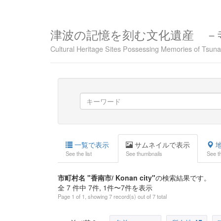
津波の記憶を刻む文化遺産 －
Cultural Heritage Sites Possessing Memories of Tsu
一覧で表示
サムネイルで表示
地
See the list
See thumbnails
See t
市町村名 "香南市/ Konan city"
の検索結果です。
全 7 件中 7件, 1件〜7件を表示
Page 1 of 1, showing 7 record(s) out of 7 total