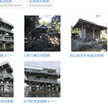
建設時期
災害発生時期
onstruction period
Occurrence period
難タワー
上岡八幡宮地震碑
西山観音寺地蔵台座碑
津波避難
吉川町津波避難タワー