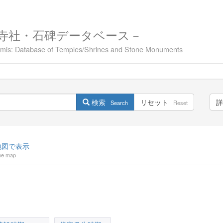
寺社・石碑データベース－
namis: Database of Temples/Shrines and Stone Monuments
検索
リセット
詳
Search
Reset
図で表示
he map