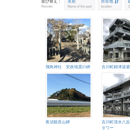
並び替え：
名前
所在地
Reorder
Name of the spot
location
C
飛鳥神社 安政地震の碑
吉川町錦津波避
夜須観音山碑
吉川町清水八反
タワー