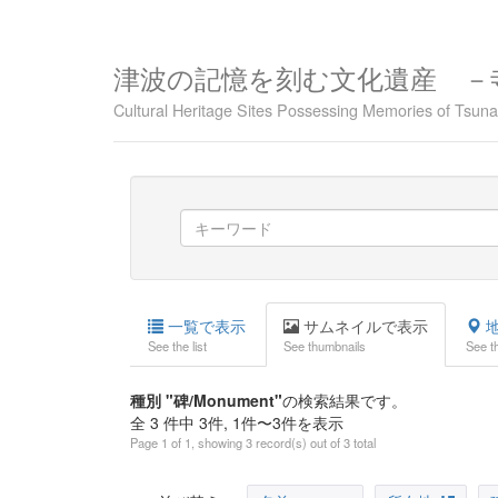
津波の記憶を刻む文化遺産 －
Cultural Heritage Sites Possessing Memories of Tsu
一覧で表示
サムネイルで表示
地
See the list
See thumbnails
See t
種別 "碑/Monument"
の検索結果です。
全 3 件中 3件, 1件〜3件を表示
Page 1 of 1, showing 3 record(s) out of 3 total