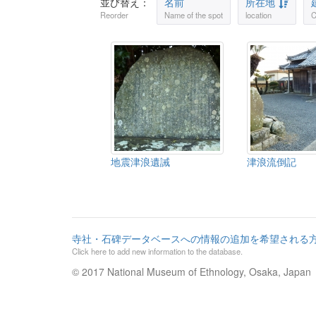
並び替え：
名前
所在地
Reorder
Name of the spot
location
C
地震津浪遺誡
津浪流倒記
寺社・石碑データベースへの情報の追加を希望される
Click here to add new information to the database.
© 2017 National Museum of Ethnology, Osaka, Japan