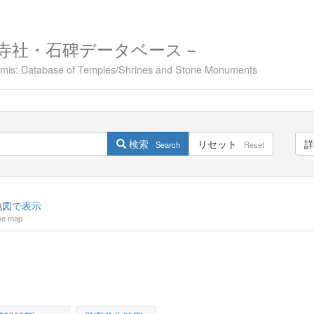
寺社・石碑データベース－
namis: Database of Temples/Shrines and Stone Monuments
検索
リセット
詳
Search
Reset
図で表示
he map