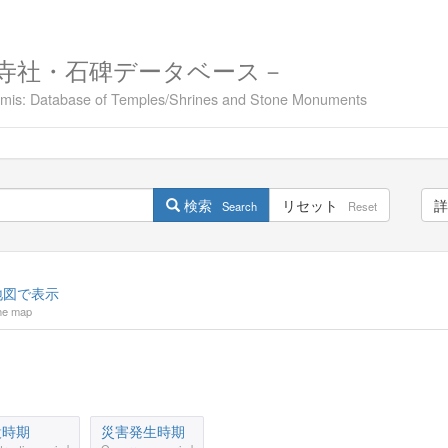
寺社・石碑データベース－
namis: Database of Temples/Shrines and Stone Monuments
検索
リセット
詳
Search
Reset
図で表示
he map
設時期
災害発生時期