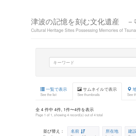
津波の記憶を刻む文化遺産 －
Cultural Heritage Sites Possessing Memories of Tsu
一覧で表示
サムネイルで表示
地
See the list
See thumbnails
See t
全 4 件中 4件, 1件〜4件を表示
Page 1 of 1, showing 4 record(s) out of 4 total
並び替え：
名前
所在地
建