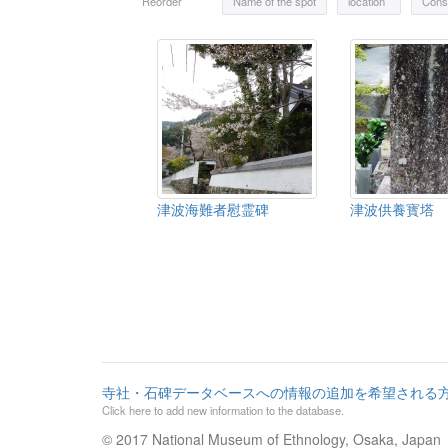
Reorder
Name of the spot
location
Const
津波海難者慰霊碑
津波供養寳塔
寺社・石碑データベースへの情報の追加を希望される
Click here to add new information to the database.
© 2017 National Museum of Ethnology, Osaka, Japan