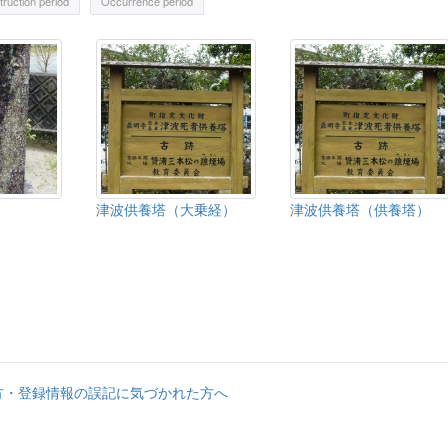
ruction period
Occurrence period
津波供養塔（大乗経）
津波供養塔（供養塔）
方・登録情報の誤記に気づかれた方へ