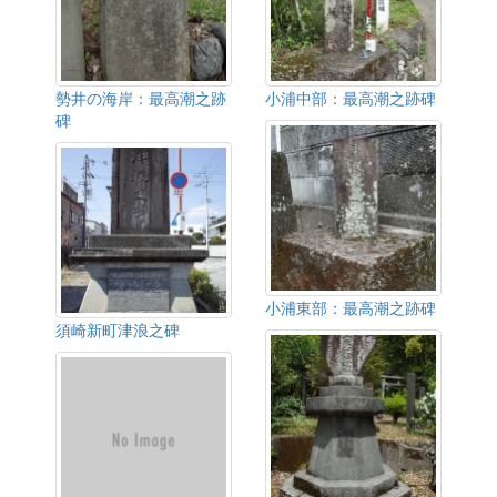
勢井の海岸：最高潮之跡
小浦中部：最高潮之跡碑
碑
小浦東部：最高潮之跡碑
須崎新町津浪之碑