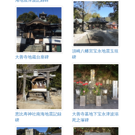
須崎八幡宮宝永地震玉垣
大善寺地蔵台座碑
碑
恵比寿神社南海地震記録
大善寺墓地下宝永津波溺
碑
死之塚碑