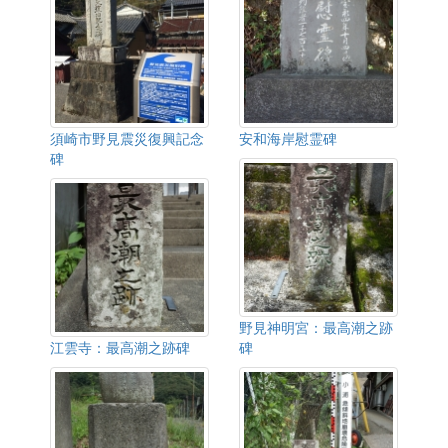
須崎市野見震災復興記念
安和海岸慰霊碑
碑
野見神明宮：最高潮之跡
江雲寺：最高潮之跡碑
碑