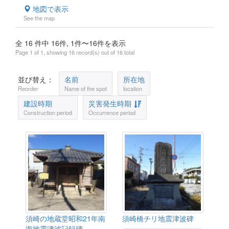
地図で表示
See the map
全 16 件中 16件, 1件〜16件を表示
Page 1 of 1, showing 16 record(s) out of 16 total
並び替え：
名前
所在地
Reorder
Name of the spot
location
建設時期
災害発生時期
Construction period
Occurrence period
須崎の地蔵堂昭和21年南
須崎橋チリ地震津波碑
海地震津波記録碑