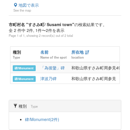
地図で表示
See the map
市町村名 "すさみ町/ Susami town"
の検索結果です。
全 2 件中 2件, 1件〜2件を表示
Page 1 of 1, showing 2 record(s) out of 2 total
種別
名前
所在地
Type
Name of the spot
location
「為後鑒」碑
和歌山県すさみ町周参見4996
碑/Monument
津波乃碑
和歌山県すさみ町周参見
碑/Monument
種別
Type
碑/Monument(2件)