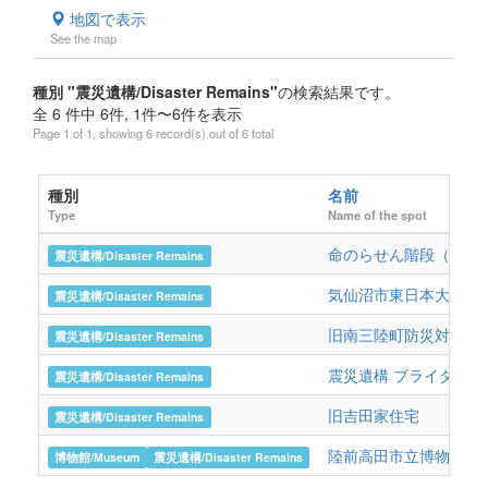
地図で表示
See the map
種別 "震災遺構/Disaster Remains"
の検索結果です。
全 6 件中 6件, 1件〜6件を表示
Page 1 of 1, showing 6 record(s) out of 6 total
種別
名前
Type
Name of the spot
命のらせん階段（旧阿
震災遺構/Disaster Remains
気仙沼市東日本大震災
震災遺構/Disaster Remains
旧南三陸町防災対策庁
震災遺構/Disaster Remains
震災遺構 ブライダル
震災遺構/Disaster Remains
旧吉田家住宅
震災遺構/Disaster Remains
陸前高田市立博物館
博物館/Museum
震災遺構/Disaster Remains