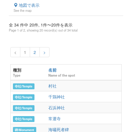
地図で表示
See the map
全 34 件中 20件, 1件〜20件を表示
Page 1 of 2, showing 20 record(s) out of 34 total
<
1
2
>
種別
名前
Type
Name of the spot
村社
寺社/Temple
千鶏神社
寺社/Temple
石浜神社
寺社/Temple
常運寺
寺社/Temple
海嘯死者碑
碑/Monument