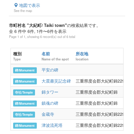
地図で表示
See the map
市町村名 "大紀町/ Taiki town"
の検索結果です。
全 6 件中 6件, 1件〜6件を表示
Page 1 of 1, showing 6 record(s) out of 6 total
種別
名前
所在地
Type
Name of the spot
location
平安の碑
碑/Monument
大震肅災記念碑
三重県度会郡大紀町錦229番地
碑/Monument
錦タワー
三重県度会郡大紀町錦
寺社/Temple
鎮魂の碑
三重県度会郡大紀町錦
碑/Monument
金蔵寺
三重県度会郡大紀町錦229番地
寺社/Temple
津波流死塔
三重県度会郡大紀町錦229番地
碑/Monument