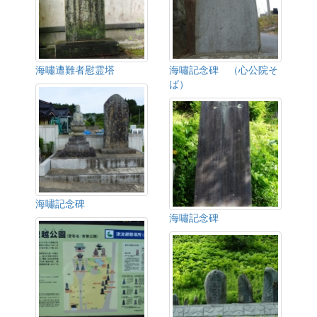
海嘯遭難者慰霊塔
海嘯記念碑 （心公院そ
ば）
海嘯記念碑
海嘯記念碑