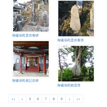
海嘯溺死霊供養碑
海嘯溺死霊供養塔
海嘯溺死者記念碑
海嘯溺死精霊塔
<<
<
5
6
7
8
9
>
>>