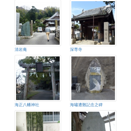
清岩庵
深専寺
海正八幡神社
海嘯遭難記念之碑