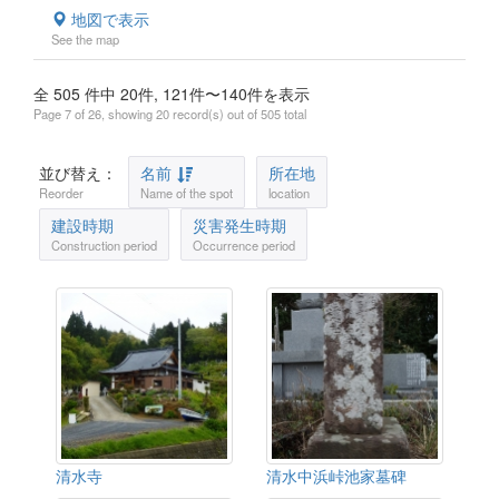
地図で表示
See the map
全 505 件中 20件, 121件〜140件を表示
Page 7 of 26, showing 20 record(s) out of 505 total
並び替え：
名前
所在地
Reorder
Name of the spot
location
建設時期
災害発生時期
Construction period
Occurrence period
清水寺
清水中浜峠池家墓碑