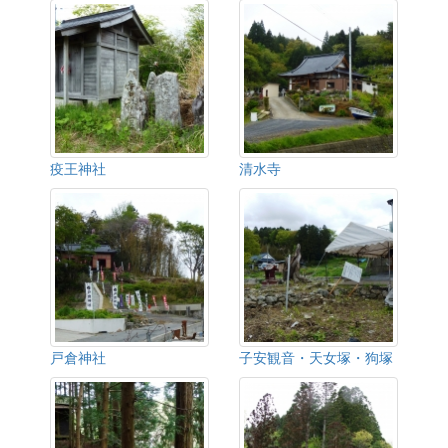
疫王神社
清水寺
戸倉神社
子安観音・天女塚・狗塚