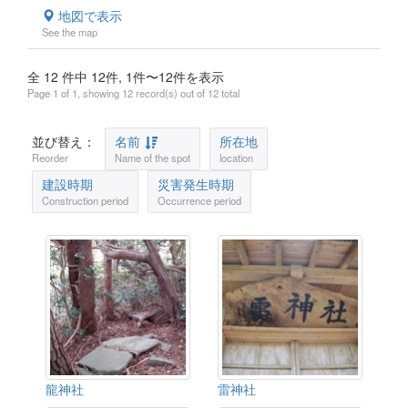
地図で表示
See the map
全 12 件中 12件, 1件〜12件を表示
Page 1 of 1, showing 12 record(s) out of 12 total
並び替え：
名前
所在地
Reorder
Name of the spot
location
建設時期
災害発生時期
Construction period
Occurrence period
龍神社
雷神社