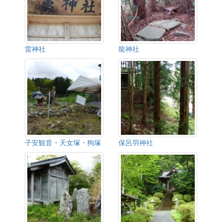
雷神社
龍神社
子安観音・天女塚・狗塚
保呂羽神社