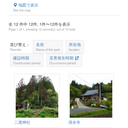
地図で表示
See the map
全 12 件中 12件, 1件〜12件を表示
Page 1 of 1, showing 12 record(s) out of 12 total
並び替え：
名前
所在地
Reorder
Name of the spot
location
建設時期
災害発生時期
Construction period
Occurrence period
二渡神社
清水寺