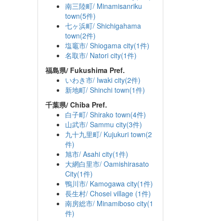
南三陸町/ Minamisanriku
town(5件)
七ヶ浜町/ Shichigahama
town(2件)
塩竈市/ Shiogama city(1件)
名取市/ Natori city(1件)
福島県/ Fukushima Pref.
いわき市/ Iwaki city(2件)
新地町/ Shinchi town(1件)
千葉県/ Chiba Pref.
白子町/ Shirako town(4件)
山武市/ Sammu city(3件)
九十九里町/ Kujukuri town(2
件)
旭市/ Asahi city(1件)
大網白里市/ Oamishirasato
City(1件)
鴨川市/ Kamogawa city(1件)
長生村/ Chosei village (1件)
南房総市/ Minamiboso city(1
件)