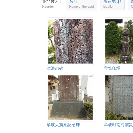
並び替え：
名前
所在地
Reorder
Name of the spot
location
C
津浪の碑
宝筐印塔
牟岐大震潮記念碑
牟岐町南海震災