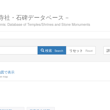
寺社・石碑データベース－
namis: Database of Temples/Shrines and Stone Monuments
検索
リセット
詳
Search
Reset
図で表示
he map