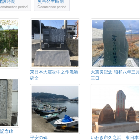
建設時期
災害発生時期
onstruction period
Occurrence period
東日本大震災中之作漁港
大震災記念 昭和八年三月
碑文
三日
記念碑
平安の碑
いわき市久之浜 東日本