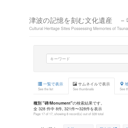
津波の記憶を刻む文化遺産 －
Cultural Heritage Sites Possessing Memories of Tsu
一覧で表示
サムネイルで表示
地
See the list
See thumbnails
See t
種別 "碑/Monument"
の検索結果です。
全 328 件中 8件, 321件〜328件を表示
Page 17 of 17, showing 8 record(s) out of 328 total