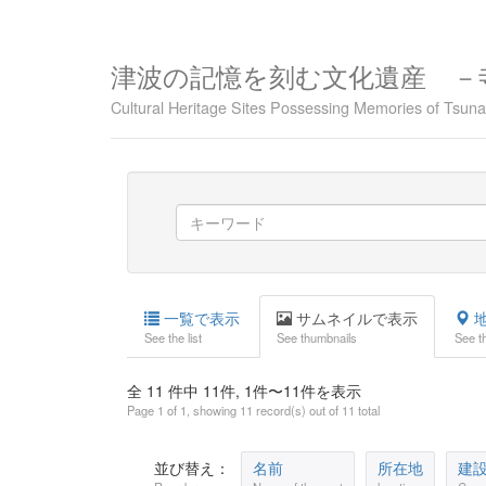
津波の記憶を刻む文化遺産 －
Cultural Heritage Sites Possessing Memories of Tsu
一覧で表示
サムネイルで表示
地
See the list
See thumbnails
See t
全 11 件中 11件, 1件〜11件を表示
Page 1 of 1, showing 11 record(s) out of 11 total
並び替え：
名前
所在地
建