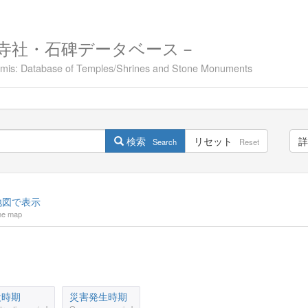
寺社・石碑データベース－
namis: Database of Temples/Shrines and Stone Monuments
検索
リセット
詳
Search
Reset
図で表示
he map
設時期
災害発生時期