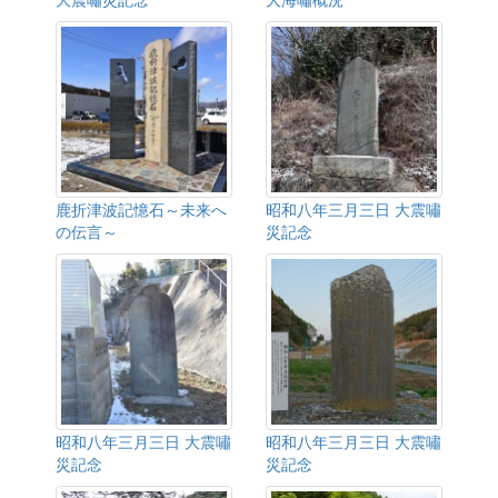
鹿折津波記憶石～未来へ
昭和八年三月三日 大震嘯
の伝言～
災記念
昭和八年三月三日 大震嘯
昭和八年三月三日 大震嘯
災記念
災記念