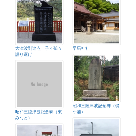
大津波到達点 子々孫々
早馬神社
語り継げ
昭和三陸津波記念碑（梶
昭和三陸津波記念碑（東
ケ浦）
みなと）