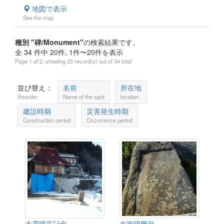
地図で表示
See the map
種別 "碑/Monument"
の検索結果です。
全 34 件中 20件, 1件〜20件を表示
Page 1 of 2, showing 20 record(s) out of 34 total
並び替え：
名前
所在地
Reorder
Name of the spot
location
建設時期
災害発生時期
Construction period
Occurrence period
大震嘯災記念
大海嘯概況