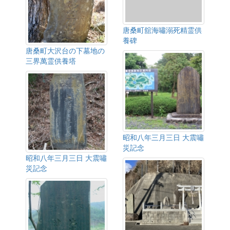
唐桑町舘海嘯溺死精霊供
養碑
唐桑町大沢台の下墓地の
三界萬霊供養塔
昭和八年三月三日 大震嘯
災記念
昭和八年三月三日 大震嘯
災記念