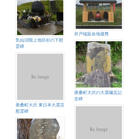
井戸端延命地蔵尊
気仙沼階上地区杉の下慰
霊碑
唐桑町大沢の大震嘯災記
念碑
唐桑町大沢 東日本大震災
慰霊碑