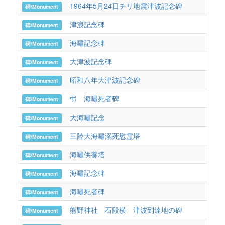
1964年5月24日チリ地震津波記念碑
岩
碑/Monument
津浪記念碑
岩
碑/Monument
海嘯記念碑
岩
碑/Monument
大津波記念碑
岩
碑/Monument
昭和八年大津波記念碑
岩
碑/Monument
弔 海嘯死者碑
岩手
碑/Monument
大海嘯記念
岩
碑/Monument
三陸大海嘯溺死慰霊塔
岩手
碑/Monument
海嘯供養塔
岩手
碑/Monument
海嘯記念碑
岩
碑/Monument
海嘯死者碑
岩手
碑/Monument
熊野神社 石段横 津波到達地の碑
岩
碑/Monument