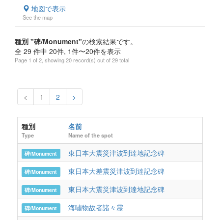
地図で表示
See the map
種別 "碑/Monument"
の検索結果です。
全 29 件中 20件, 1件〜20件を表示
Page 1 of 2, showing 20 record(s) out of 29 total
<
1
2
>
種別
名前
所
Type
Name of the spot
locat
東日本大震災津波到達地記念碑
岩手
碑/Monument
東日本大差震災津波到達記念碑
岩
碑/Monument
東日本大震災津波到達地記念碑
宮古
碑/Monument
海嘯物故者諸々霊
岩手
碑/Monument