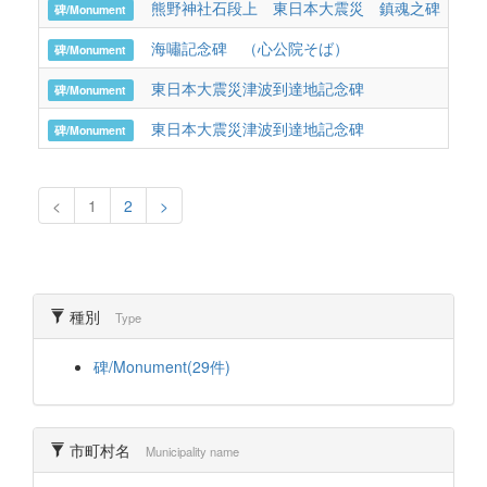
熊野神社石段上 東日本大震災 鎮魂之碑
岩
碑/Monument
海嘯記念碑 （心公院そば）
岩
碑/Monument
東日本大震災津波到達地記念碑
岩
碑/Monument
東日本大震災津波到達地記念碑
岩手
碑/Monument
<
1
2
>
種別
Type
碑/Monument(29件)
市町村名
Municipality name