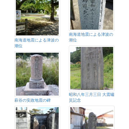
南海道地震による津波の
南海道地震による津波の
潮位
潮位
昭和八年三月三日 大震嘯
萩谷の安政地震の碑
災記念