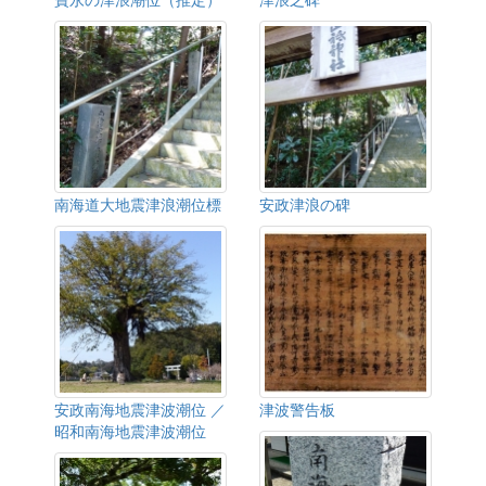
南海道大地震津浪潮位標
安政津浪の碑
安政南海地震津波潮位 ／
津波警告板
昭和南海地震津波潮位