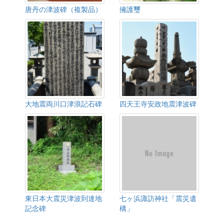
唐丹の津波碑（複製品）
擁護璽
大地震両川口津浪記石碑
四天王寺安政地震津波碑
東日本大震災津波到達地
七ヶ浜諏訪神社「震災遺
記念碑
構」