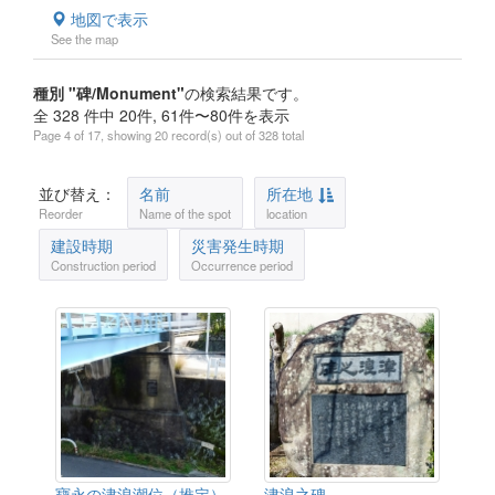
地図で表示
See the map
種別 "碑/Monument"
の検索結果です。
全 328 件中 20件, 61件〜80件を表示
Page 4 of 17, showing 20 record(s) out of 328 total
並び替え：
名前
所在地
Reorder
Name of the spot
location
建設時期
災害発生時期
Construction period
Occurrence period
寶永の津浪潮位（推定）
津浪之碑