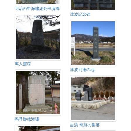
明治丙申海嘯溺死弔魂碑
津波記念碑
萬人靈塔
津波到達の地
嗚呼惨哉海嘯
吉浜 奇跡の集落