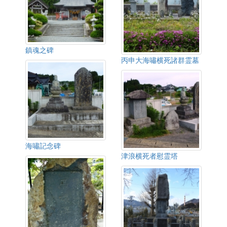
鎮魂之碑
丙申大海嘯横死諸群霊墓
海嘯記念碑
津浪横死者慰霊塔