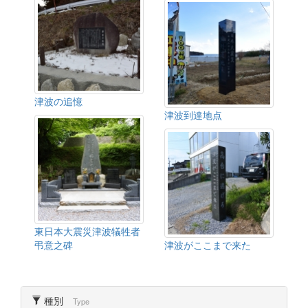
津波の追憶
津波到達地点
東日本大震災津波犠牲者
弔意之碑
津波がここまで来た
種別
Type