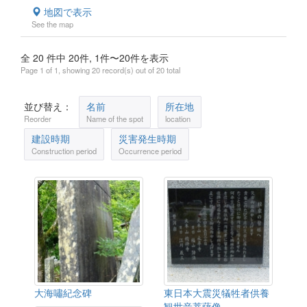
地図で表示
See the map
全 20 件中 20件, 1件〜20件を表示
Page 1 of 1, showing 20 record(s) out of 20 total
並び替え：
名前
所在地
Reorder
Name of the spot
location
建設時期
災害発生時期
Construction period
Occurrence period
大海嘯紀念碑
東日本大震災犠牲者供養
観世音菩薩像